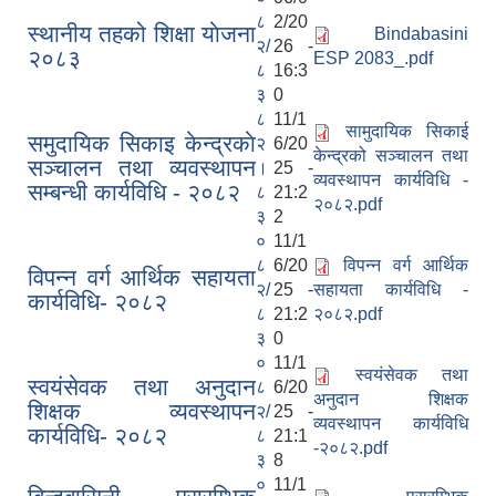
८
2/20
स्थानीय तहको शिक्षा याेजना
Bindabasini
२/
26 -
२०८३
ESP 2083_.pdf
८
16:3
३
0
८
11/1
सामुदायिक सिकाई
समुदायिक सिकाइ केन्द्रकाे
२
6/20
केन्द्रको सञ्चालन तथा
सञ्‍चालन तथा व्यवस्थापन
।
25 -
व्यवस्थापन कार्यविधि -
सम्बन्धी कार्यविधि - २०८२
८
21:2
२०८२.pdf
३
2
०
11/1
८
6/20
विपन्न वर्ग आर्थिक
विपन्‍न वर्ग आर्थिक सहायता
२/
25 -
सहायता कार्यविधि -
कार्यविधि- २०८२
८
21:2
२०८२.pdf
३
0
०
11/1
स्वयंसेवक तथा
स्वयंसेवक तथा अनुदान
८
6/20
अनुदान शिक्षक
शिक्षक व्यवस्थापन
२/
25 -
व्यवस्थापन कार्यविधि
कार्यविधि- २०८२
८
21:1
-२०८२.pdf
३
8
०
11/1