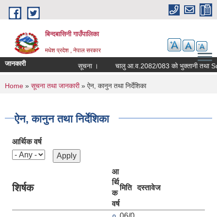
Skip to main content
बिन्दबासिनी गाउँपालिका
मधेश प्रदेश , नेपाल सरकार
जानकारी
सूचना ।
You are here
Home
»
सूचना तथा जानकारी
» ऐन, कानुन तथा निर्देशिका
ऐन, कानुन तथा निर्देशिका
आर्थिक वर्ष
आ
र्थि
शिर्षक
मिति
दस्तावेज
क
वर्ष
०
06/0