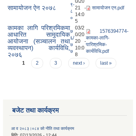
0/20
९-
सामायोजन ऐन २०७८
21 -
सामायोजन एन.pdf
८
14:0
०
5
कामका लागि परिश्रमिकमा
03/2
७
1576394774-
आधारित सामुदायिक
0/20
६/
कामका-लागि-
आयोजना (सञ्चालन तथा
20 -
७
पारिश्रमिक-
व्यवस्थापन) कार्यविधि,
10:0
७
कार्यविधि.pdf
२०७६
8
Pages
1
2
3
next ›
last »
बजेट तथा कार्यक्रम
आ व २०८३।०८४ को नीति तथा कार्यक्रम
मिति:
07/13/2026 - 12:44