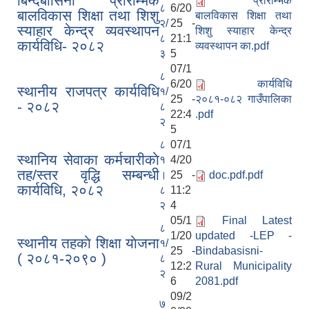
बिन्दबासिनी प्रारम्भिक
प्रारम्भिक
८
6/20
बालविकास शिक्षा तथा शिशु
बालविकास शिक्षा तथा
२/
25 -
स्याहार केन्द्र व्यवस्थापन
शिशु स्याहार केन्द्र
८
21:1
कार्यविधि- २०८२
व्यवस्थापन का.pdf
३
5
07/1
८
6/20
कार्यविधि
स्थानीय राजपत्र कार्यविधि
१/
25 -
२०८१-०८२ गाउँपालिका
- २०८२
८
22:4
.pdf
२
5
८
07/1
स्थानिय सेवाका कर्मचारीकाे
१
4/20
तह/स्तर वृद्धि सम्बन्धी
।
25 -
doc.pdf.pdf
कार्यविधि, २०८२
८
11:2
२
4
05/1
Final Latest
८
1/20
updated -LEP -
स्थानीय तहकाे शिक्षा याेजना
१/
25 -
Bindabasisni-
( २०८१-२०९० )
८
12:2
Rural Municipality
२
6
2081.pdf
09/2
७