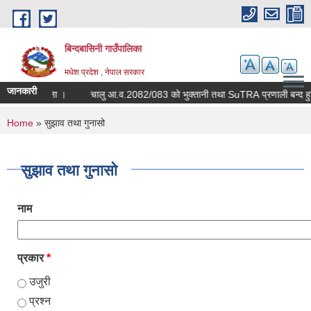
Skip to main content
बिन्दबासिनी गाउँपालिका
मधेश प्रदेश , नेपाल सरकार
जानकारी
सूचना ।
चालु आ.व.2082/083 को भुक्तानी तथा SuTRA प्र
You are here
Home
» सुझाव तथा गुनासो
सुझाव तथा गुनासो
नाम
प्रकार
*
उजुरी
प्रश्न