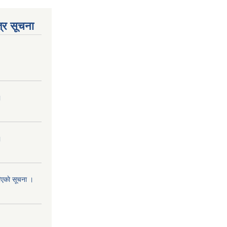
्र सूचना
।
।
रिएकाे सूचना ।