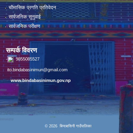
चौमासिक प्रगति प्रतिवेदन
सार्वजनिक सुनुवाई
सार्वजनिक परीक्षण
सम्पर्क विवरण
-
9855085527
ito.bindabasinimun@gmail.com
www.bindabasinimun.gov.np
© 2026 बिन्दबासिनी गाउँपालिका