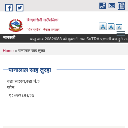
Skip to main content
बिन्दबासिनी गाउँपालिका
मधेश प्रदेश , नेपाल सरकार
जानकारी
सूचना ।
चालु आ.व.2082/083 को भुक्तानी तथा SuTRA प्रणाली बन्द हुन
You are here
Home
» पानालाल साह तुरहा
पानालाल साह तुरहा
वडा सदस्य,वडा नं.२
फोन:
९८०७१८७६२४