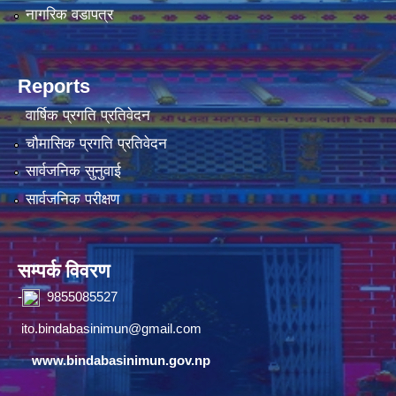
नागरिक वडापत्र
Reports
वार्षिक प्रगति प्रतिवेदन
चौमासिक प्रगति प्रतिवेदन
सार्वजनिक सुनुवाई
सार्वजनिक परीक्षण
सम्पर्क विवरण
-
9855085527
ito.bindabasinimun@gmail.com
www.bindabasinimun.gov.np