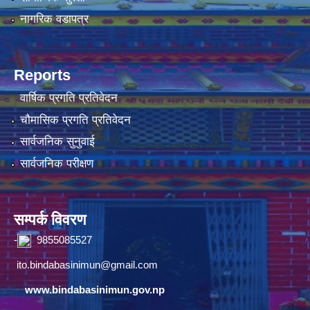
नागरिक वडापत्र
Reports
वार्षिक प्रगति प्रतिवेदन
चौमासिक प्रगति प्रतिवेदन
सार्वजनिक सुनुवाई
सार्वजनिक परीक्षण
सम्पर्क विवरण
-
9855085527
ito.bindabasinimun@gmail.com
www.bindabasinimun.gov.np