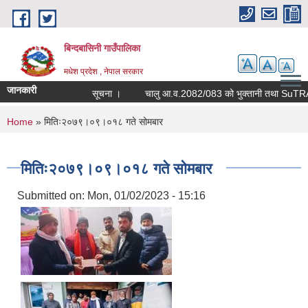
Skip to main content
बिन्दबासिनी गाउँपालिका
मधेश प्रदेश , नेपाल सरकार
जानकारी
सूचना ।
च
You are here
Home
» मितिः२०७९।०९।०१८ गते सोमबार
मितिः२०७९।०९।०१८ गते सोमबार
Submitted on:
Mon, 01/02/2023 - 15:16