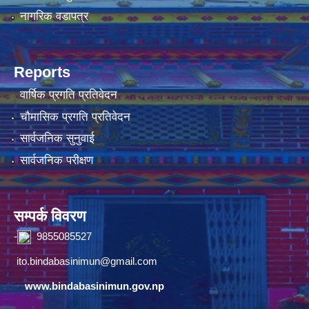
नागरिक वडापत्र
Reports
वार्षिक प्रगति प्रतिवेदन
चौमासिक प्रगति प्रतिवेदन
सार्वजनिक सुनुवाई
सार्वजनिक परीक्षण
सम्पर्क विवरण
-
9855085527
ito.bindabasinimun@gmail.com
www.bindabasinimun.gov.np