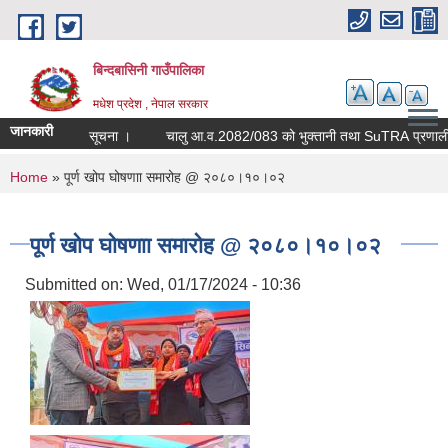
Skip to main content
बिन्दबासिनी गाउँपालिका
मधेश प्रदेश , नेपाल सरकार
जानकारी
सूचना ।
चालु आ.व.2082/083 को भुक्ता
You are here
Home
» पूर्ण खोप घोषणाा समारोह @ २०८०।१०।०२
पूर्ण खोप घोषणाा समारोह @ २०८०।१०।०२
Submitted on:
Wed, 01/17/2024 - 10:36