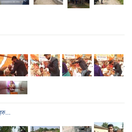
,
,
,
,
रु...