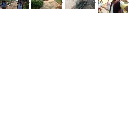
,
,
,
,