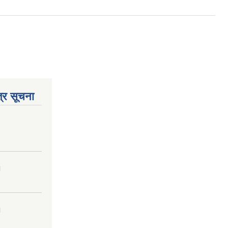
्र सूचना
।
।