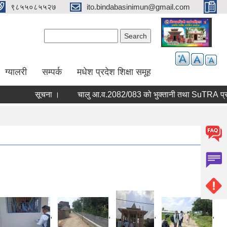
९८५५०८५५२७
ito.bindabasinimun@gmail.com
Search form
Search
ग्यालरी
सम्पर्क
मधेश प्रदेश शिक्षा समूह
सूचना ।
चालु आ.व.2082/083 को
,
,
,
,