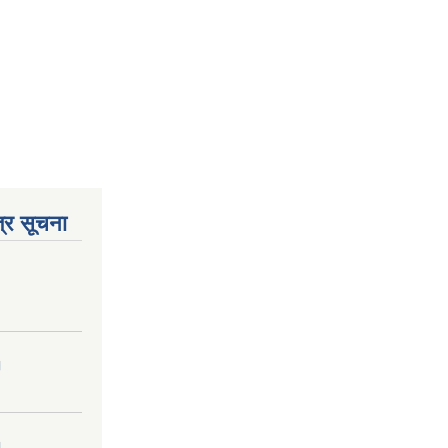
्र सूचना
।
।